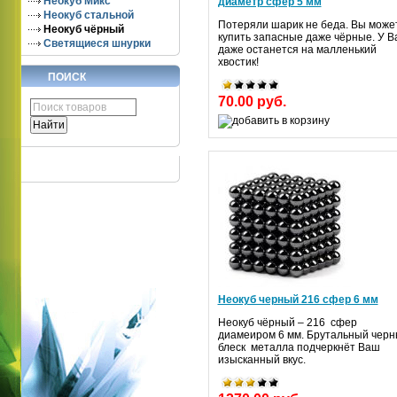
Неокуб Микс
диаметр сфер 5 мм
Неокуб стальной
Потеряли шарик не беда. Вы може
Неокуб чёрный
купить запасные даже чёрные. У В
Светящиеся шнурки
даже останется на малленький
хвостик!
ПОИСК
70.00 руб.
Неокуб черный 216 сфер 6 мм
Неокуб чёрный – 216 сфер
диамеиром 6 мм. Брутальный чер
блеск металла подчеркнёт Ваш
изысканный вкус.