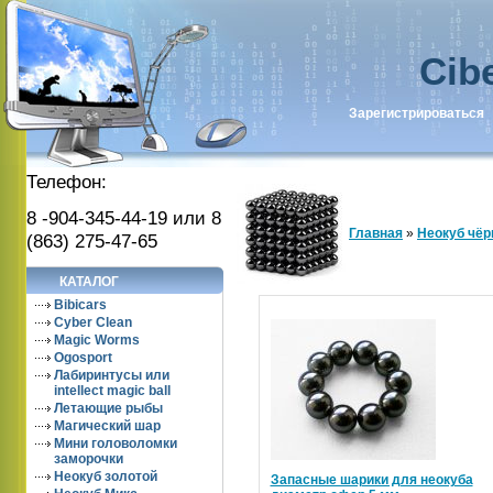
Cib
Зарегистрироваться
Телефон:
8 -904-345-44-19 или 8
Главная
»
Неокуб чё
(863) 275-47-65
КАТАЛОГ
Bibicars
Cyber Clean
Magic Worms
Ogosport
Лабиринтусы или
intellect magic ball
Летающие рыбы
Магический шар
Мини головоломки
заморочки
Неокуб золотой
Запасные шарики для неокуба