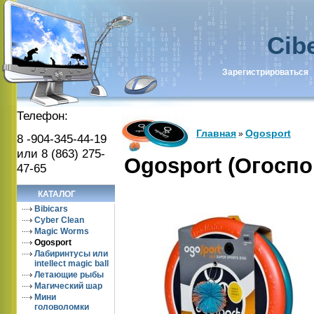
Cib
Зарегистрироваться
Телефон:
Главная
Ogosport
»
8 -904-345-44-19
или 8 (863) 275-
Ogosport (Огоспо
47-65
КАТАЛОГ
Bibicars
Cyber Clean
Magic Worms
Ogosport
Лабиринтусы или
intellect magic ball
Летающие рыбы
Магический шар
Мини
головоломки