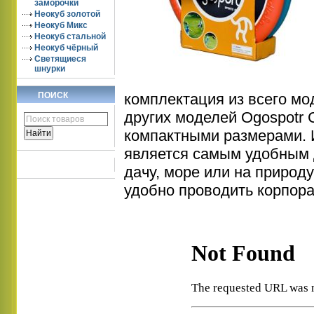
заморочки
Неокуб золотой
Неокуб Микс
Неокуб стальной
Неокуб чёрный
Светящиеся
шнурки
ПОИСК
комплектация из всего мо
других моделей Ogospotr 
компактными размерами.
является самым удобным д
дачу, море или на природ
удобно проводить корпор